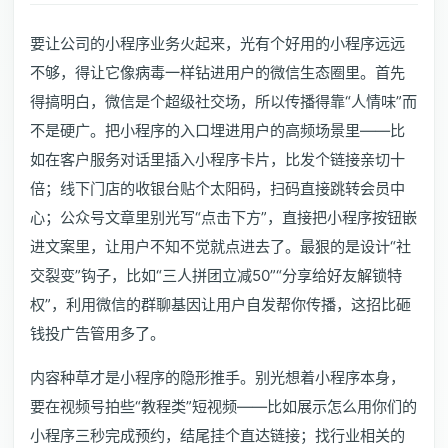
要让公司的小程序业务火起来，光有个好用的小程序远远
不够，得让它像病毒一样钻进用户的微信生态圈里。首先
得搞明白，微信是个超级社交场，所以传播得靠“人情味”而
不是硬广。把小程序的入口埋进用户的高频场景里——比
如在客户服务对话里插入小程序卡片，比发个链接亲切十
倍；线下门店的收银台贴个太阳码，扫码直接跳转会员中
心；公众号文章里别光写“点击下方”，直接把小程序按钮嵌
进文案里，让用户不知不觉就点进去了。最狠的是设计“社
交裂变”钩子，比如“三人拼团立减50”“分享给好友解锁特
权”，利用微信的群聊基因让用户自发帮你传播，这招比砸
钱投广告管用多了。
内容种草才是小程序的隐形推手。别光想着小程序本身，
要在视频号拍些“教程类”短视频——比如展示怎么用你们的
小程序三秒完成预约，结尾挂个直达链接；找行业相关的