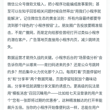
微信公众号做软文植入，把小程序功能编成故事案例；甚
至可以在知乎回答相关问题时候自然带出“用我们小程序就
能解决”。记住微信生态的黄金法则：所有内容最终都要导
流到那个绿色的“小程序按钮”上。朋友圈广告投放要精准狙
击，不是广撒网，而是定向给那些曾经打开过类似小程序
的潜在客户，广告落地页直接用小程序内页，减少跳转流
失。
数据运营才是持久战的关键。小程序后台的“场景值分析”会
告诉你用户从哪来——是扫码进来的多？还是公众号跳转
的多？然后集中火力优化那个入口。每周盯着“页面停留时
长”和“分享率”两个数据死磕，页面停留短就加个趣味动
画，分享率低就调整分享文案的诱惑力。更高级的玩法是
用“模板消息”召回沉睡用户——比如给七天没登录的用户发
个“您有一张即将过期的优惠券”，这种精准触达的打开率能
飙升五倍。当你的小程序开始像便利店一样，总能在用户